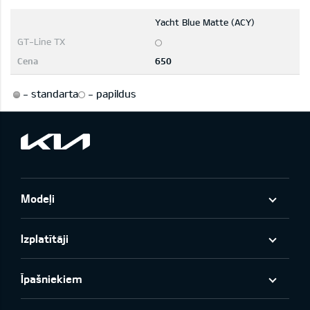
Yacht Blue Matte (ACY)
650
-
standarta
-
papildus
Modeļi
Izplatītāji
Īpašniekiem