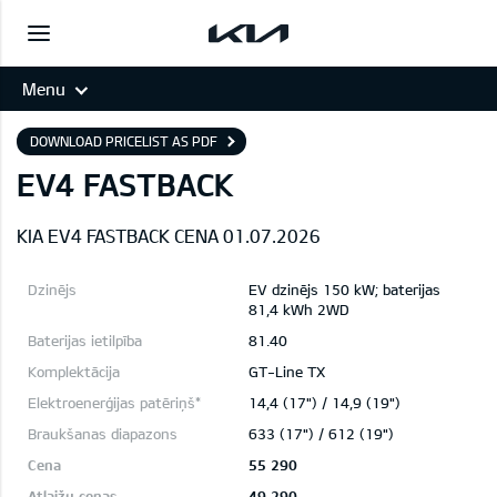
Menu
DOWNLOAD PRICELIST AS PDF
EV4 FASTBACK
KIA EV4 FASTBACK CENA 01.07.2026
EV dzinējs 150 kW; baterijas
81,4 kWh 2WD
81.40
GT-Line TX
14,4 (17") / 14,9 (19")
633 (17") / 612 (19")
55 290
49 290