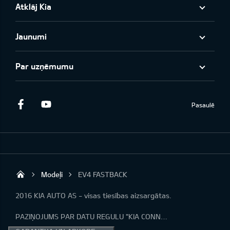
Atklāj Kia
Jaunumi
Par uzņēmumu
Facebook
Youtube
Pasaulē
Modeļi
EV4 FASTBACK
KIA AUTO AS
2016 KIA AUTO AS - visas tiesības aizsargātas.
PAZIŅOJUMS PAR DATU REGULU "KIA CONNECT"