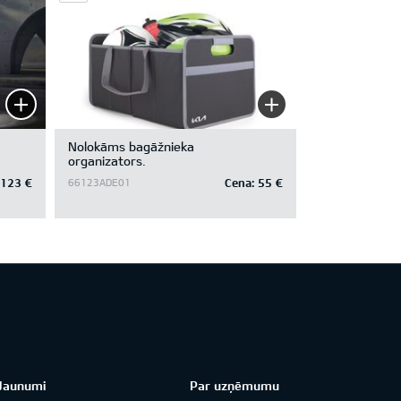
Nolokāms bagāžnieka
organizators.
123 €
Cena:
55 €
66123ADE01
Jaunumi
Par uzņēmumu