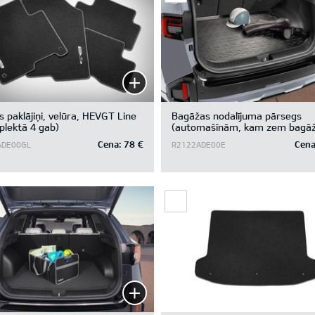
s paklājiņi, velūra, HEVGT Line
Bagāžas nodalījuma pārsegs
lektā 4 gab)
(automašīnām, kam zem bagā
nodalījuma pamatnes ir glabāš
Cena:
78 €
Cena
ADE00GL
R2122ADE00E
nodalījums)