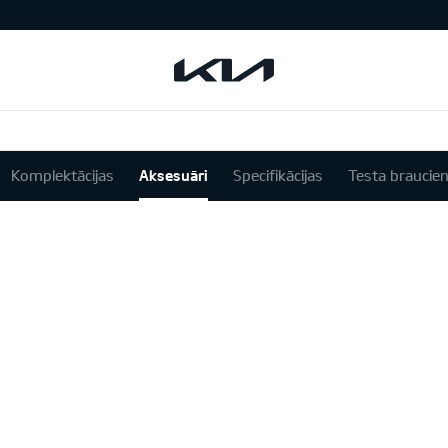
Komplektācijas
Aksesuāri
Specifikācijas
Testa braucie