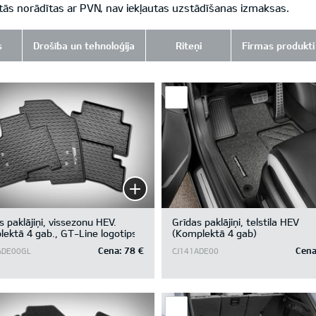
tās norādītas ar PVN, nav iekļautas uzstādīšanas izmaksas.
s
Drošība un tehnoloģija
Riteņi
Firmas produkti
s paklājiņi, vissezonu HEV.
Grīdas paklājiņi, telstila HEV
ektā 4 gab., GT-Line logotips
(Komplektā 4 gab)
Cena:
78 €
Cena
ADE00GL
CJ141ADE00