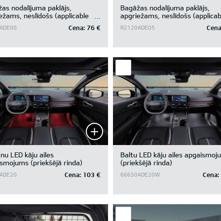
as nodalījuma paklājs,
Bagāžas nodalījuma paklājs,
ežams, neslīdošs (applicable
apgriežams, neslīdošs (applicab
ehicle without subwoofer)
for vehicle with subwoofer)
Cena:
76 €
Cena
ADE00
R2120ADE05
nu LED kāju ailes
Baltu LED kāju ailes apgaismoj
smojums (priekšējā rinda)
(priekšējā rinda)
Cena:
103 €
Cena:
ADE20
66650ADE20W