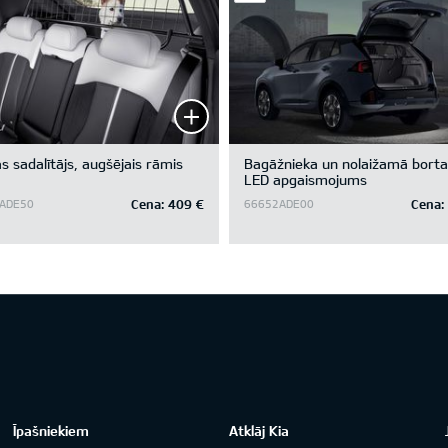
s sadalītājs, augšējais rāmis
Bagāžnieka un nolaižamā borta
LED apgaismojums
Cena:
409 €
Cena:
ADE50
66652ADE00
Īpašniekiem
Atklāj Kia