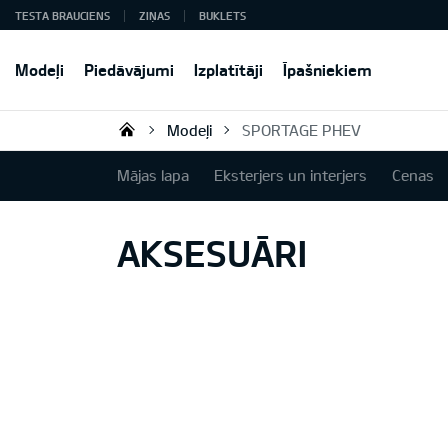
TESTA BRAUCIENS
ZIŅAS
BUKLETS
Modeļi
Piedāvājumi
Izplatītāji
Īpašniekiem
Modeļi
SPORTAGE PHEV
KIA AUTO AS
Mājas lapa
Eksterjers un interjers
Cenas
AKSESUĀRI