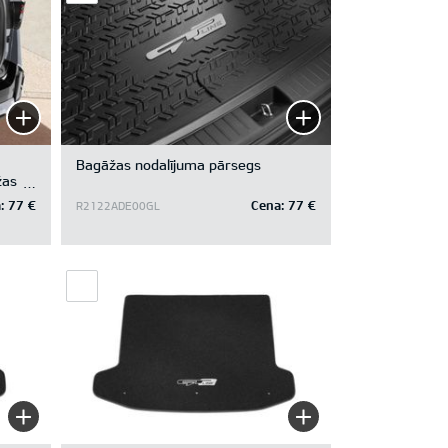
Bagāžas nodalījuma pārsegs
žas
anas
:
77 €
Cena:
77 €
R2122ADE00GL