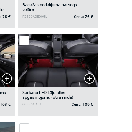
Bagāžas nodalījuma pārsegs,
le
velūra
:
76 €
Cena:
76 €
R2120ADE00GL
ums
Sarkanu LED kāju ailes
apgaismojums (otrā rinda)
103 €
Cena:
109 €
66650ADE31