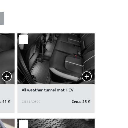
All weather tunnel mat HEV
:
41 €
Cena:
25 €
CJ131ADE2C