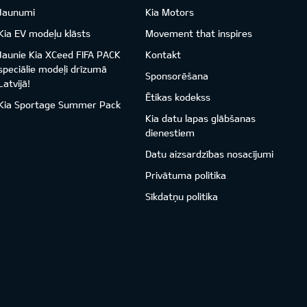
Jaunumi
Kia Motors
Kia EV modeļu klāsts
Movement that inspires
Jaunie Kia XCeed FIFA PACK
Kontakt
speciālie modeļi drīzumā
Sponsorēšana
Latvijā!
Ētikas kodekss
Kia Sportage Summer Pack
Kia datu lapas glābšanas
dienestiem
Datu aizsardzības nosacījumi
Privātuma politika
Sīkdatņu politika