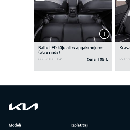
Baltu LED kāju ailes apgaismojums
Krava
(otrā rinda)
Cena:
109 €
66650ADE31W
R2150
Modeļi
Izplatītāji