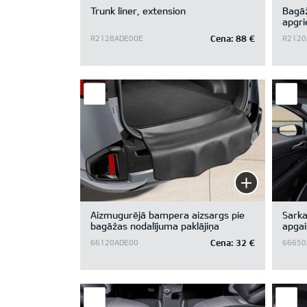
Trunk liner, extension
Bagāž
apgri
for v
Cena:
88 €
R2128ADE00E
R2120
Aizmugurējā bampera aizsargs pie
Sarka
bagāžas nodalījuma paklājiņa
apgai
Cena:
32 €
66120ADE00
66650