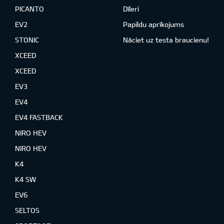
PICANTO
Dīleri
EV2
Papildu aprīkojums
STONIC
Nāciet uz testa braucienu!
XCEED
XCEED
EV3
EV4
EV4 FASTBACK
NIRO HEV
NIRO HEV
K4
K4 SW
EV6
SELTOS