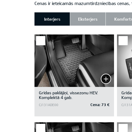
Cenas ir ieteicamās mazumtirdzniecības cenas, 
Interjers
Eksterjers
Komfort
Grīdas paklājiņi, vissezonu HEV.
Grīda
Komplektā 4 gab.
Kompl
Cena:
73 €
CJ131ADE00
CJ131