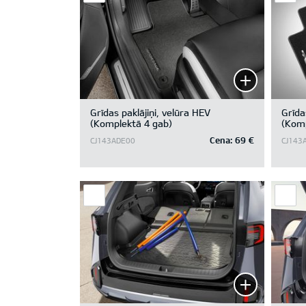
Grīdas paklājiņi, velūra HEV
Grīda
(Komplektā 4 gab)
(Komp
Cena:
69 €
CJ143ADE00
CJ143