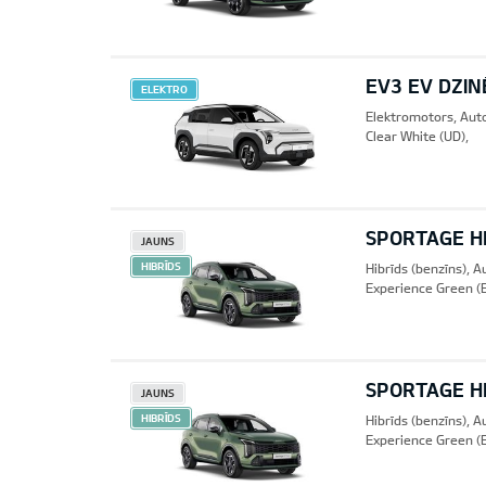
EV3 EV DZIN
ELEKTRO
Elektromotors, Aut
Clear White (UD),
SPORTAGE HE
JAUNS
HIBRĪDS
Hibrīds (benzīns), 
Experience Green (
SPORTAGE HE
JAUNS
HIBRĪDS
Hibrīds (benzīns), 
Experience Green (