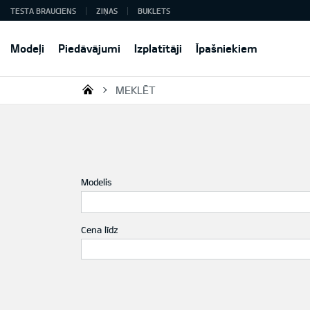
TESTA BRAUCIENS
ZIŅAS
BUKLETS
Modeļi
Piedāvājumi
Izplatītāji
Īpašniekiem
MEKLĒT
KIA AUTO AS
Modelis
Cena līdz