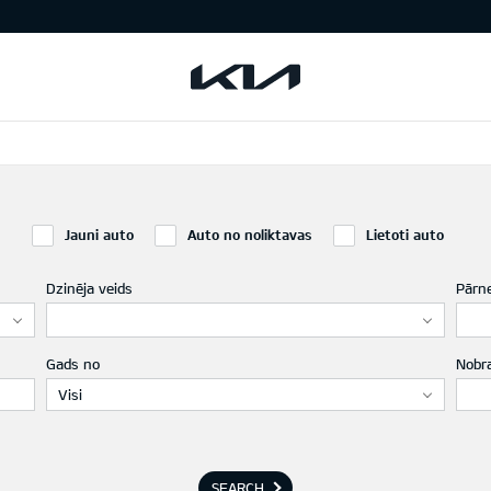
Jauni auto
Auto no noliktavas
Lietoti auto
Dzinēja veids
Pārn
Gads no
Nobr
Visi
SEARCH