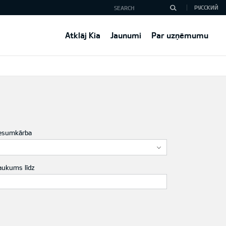
РУССКИЙ
Atklāj Kia
Jaunumi
Par uzņēmumu
esumkārba
aukums līdz