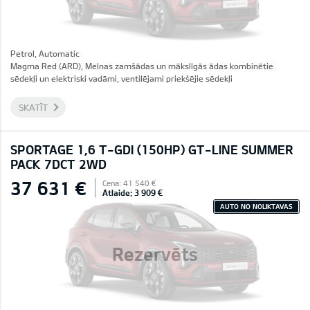
Petrol, Automatic
Magma Red (ARD), Melnas zamšādas un mākslīgās ādas kombinētie
sēdekļi un elektriski vadāmi, ventilējami priekšējie sēdekļi
SKATĪT
SPORTAGE 1,6 T-GDI (150HP) GT-LINE SUMMER
PACK 7DCT 2WD
37 631 €
Cena: 41 540 €
Atlaide: 3 909 €
AUTO NO NOLIKTAVAS
Rezervēts