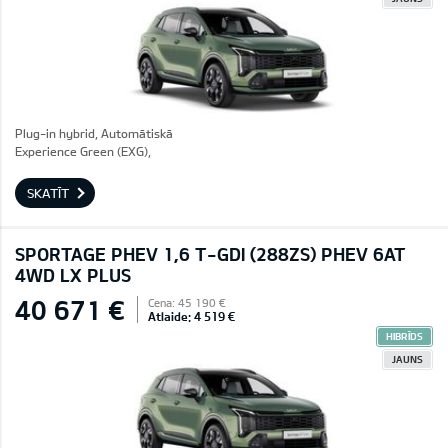
Plug-in hybrid, Automātiskā
Experience Green (EXG),
SKATĪT
SPORTAGE PHEV 1,6 T-GDI (288ZS) PHEV 6AT
4WD LX PLUS
40 671 €
Cena: 45 190 €
Atlaide: 4 519 €
HIBRĪDS
JAUNS