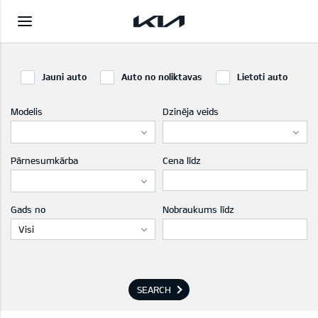
Jauni auto
Auto no noliktavas
Lietoti auto
Modelis
Dzinēja veids
Pārnesumkārba
Cena līdz
Gads no
Nobraukums līdz
Visi
SEARCH