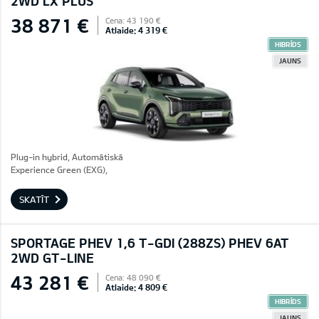
2WD LX PLUS
38 871 €
Cena: 43 190 €
Atlaide: 4 319 €
HIBRĪDS
JAUNS
Plug-in hybrid, Automātiskā
Experience Green (EXG),
SKATĪT
SPORTAGE PHEV 1,6 T-GDI (288ZS) PHEV 6AT
2WD GT-LINE
43 281 €
Cena: 48 090 €
Atlaide: 4 809 €
HIBRĪDS
JAUNS