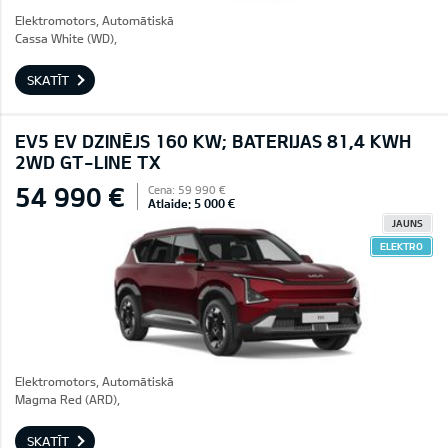
Elektromotors, Automātiskā
Cassa White (WD),
SKATĪT
EV5 EV DZINĒJS 160 KW; BATERIJAS 81,4 KWH
2WD GT-LINE TX
54 990 €
Cena: 59 990 €
Atlaide: 5 000 €
JAUNS
ELEKTRO
Elektromotors, Automātiskā
Magma Red (ARD),
SKATĪT