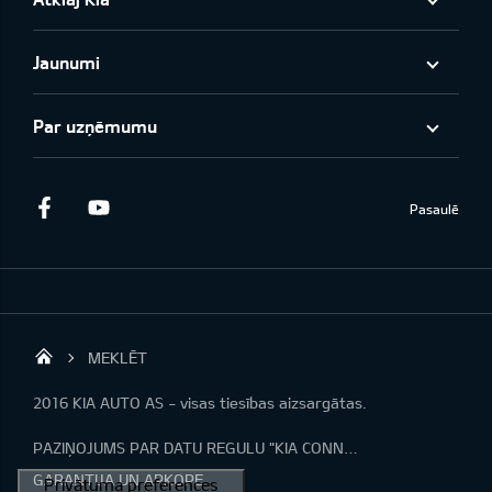
Jaunumi
Par uzņēmumu
Facebook
Youtube
Pasaulē
MEKLĒT
KIA AUTO AS
2016 KIA AUTO AS - visas tiesības aizsargātas.
PAZIŅOJUMS PAR DATU REGULU "KIA CONNECT"
GARANTIJA UN APKOPE