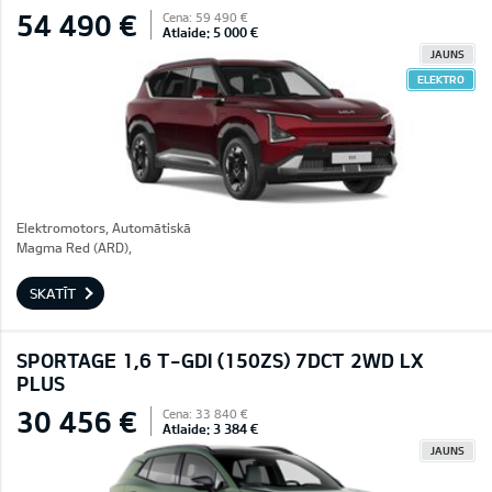
54 490 €
Cena: 59 490 €
Atlaide: 5 000 €
JAUNS
ELEKTRO
Elektromotors, Automātiskā
Magma Red (ARD),
SKATĪT
SPORTAGE 1,6 T-GDI (150ZS) 7DCT 2WD LX
PLUS
30 456 €
Cena: 33 840 €
Atlaide: 3 384 €
JAUNS