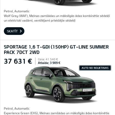
Petrol, Automatic
Wolf Grey (WAF), Melnas zamšādas un mākslīgās ādas kombinētie sēdekļi
un elektriski vadāmi, ventilējami priekšējie sēdekļi
SKATĪT
SPORTAGE 1,6 T-GDI (150HP) GT-LINE SUMMER
PACK 7DCT 2WD
37 631 €
Cena: 41 540 €
Atlaide: 3 909 €
AUTO NO NOLIKTAVAS
Petrol, Automatic
Experience Green (EXG), Melnas zamšādas un mākslīgās ādas kombinētie