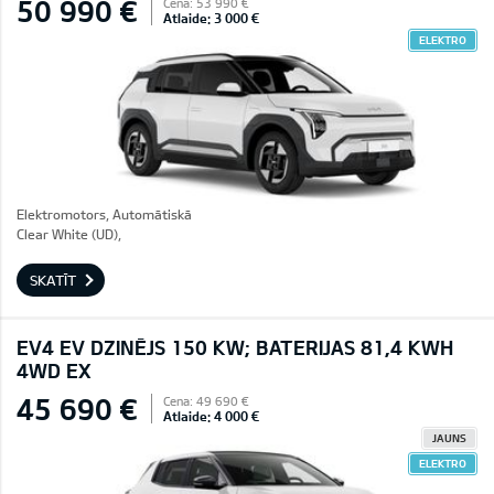
50 990 €
Cena: 53 990 €
Atlaide: 3 000 €
ELEKTRO
Elektromotors, Automātiskā
Clear White (UD),
SKATĪT
EV4 EV DZINĒJS 150 KW; BATERIJAS 81,4 KWH
4WD EX
45 690 €
Cena: 49 690 €
Atlaide: 4 000 €
JAUNS
ELEKTRO