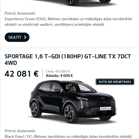
Petrol, Automatic
Experience Green (EXG), Melnas zamšādas un mākslīgās ādas kombinētie
sēdekļi un elektriski vadāmi, ventilējami priekšējie sēdekļi
SKATĪT
SPORTAGE 1,6 T-GDI (180HP) GT-LINE TX 7DCT
4WD
42 081 €
Cena: 46 690 €
Atlaide: 4 609 €
AUTO NO NOLIKTAVAS
Petrol, Automatic
Black Pearl (1K), Melnas zamšādas un mākslīgās ādas kombinētie sēdekļi