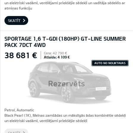
un elektriski vadāmi, ventilējami priekšējie sēdekļi un vadītāja sēdeklis ar
atmiņas funkciju
SKATĪT
SPORTAGE 1,6 T-GDI (180HP) GT-LINE SUMMER
PACK 7DCT 4WD
38 681 €
Cena: 42 790 €
Atlaide: 4 109 €
AUTO NO NOLIKTAVAS
Rezervēts
Petrol, Automatic
Black Pearl (1K), Melnas zamšādas un mākslīgās ādas kombinētie sēdekļi
un elektriski vadāmi, ventilējami priekšējie sēdekļi