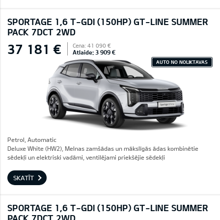
SPORTAGE 1,6 T-GDI (150HP) GT-LINE SUMMER
PACK 7DCT 2WD
37 181 €
Cena: 41 090 €
Atlaide: 3 909 €
AUTO NO NOLIKTAVAS
Petrol, Automatic
Deluxe White (HW2), Melnas zamšādas un mākslīgās ādas kombinētie
sēdekļi un elektriski vadāmi, ventilējami priekšējie sēdekļi
SKATĪT
SPORTAGE 1,6 T-GDI (150HP) GT-LINE SUMMER
PACK 7DCT 2WD