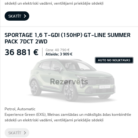
sēdekļi un elektriski vadāmi, ventilējami priekšējie sēdekļi
SKATĪT
SPORTAGE 1,6 T-GDI (150HP) GT-LINE SUMMER
PACK 7DCT 2WD
36 881 €
Cena: 40 790 €
Atlaide: 3 909 €
AUTO NO NOLIKTAVAS
Rezervēts
Petrol, Automatic
Experience Green (EXG), Melnas zamšādas un mākslīgās ādas kombinētie
sēdekļi un elektriski vadāmi, ventilējami priekšējie sēdekļi
SKATĪT