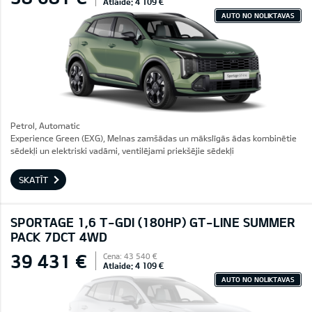
Atlaide: 4 109 €
AUTO NO NOLIKTAVAS
Petrol, Automatic
Experience Green (EXG), Melnas zamšādas un mākslīgās ādas kombinētie
sēdekļi un elektriski vadāmi, ventilējami priekšējie sēdekļi
SKATĪT
SPORTAGE 1,6 T-GDI (180HP) GT-LINE SUMMER
PACK 7DCT 4WD
39 431 €
Cena: 43 540 €
Atlaide: 4 109 €
AUTO NO NOLIKTAVAS