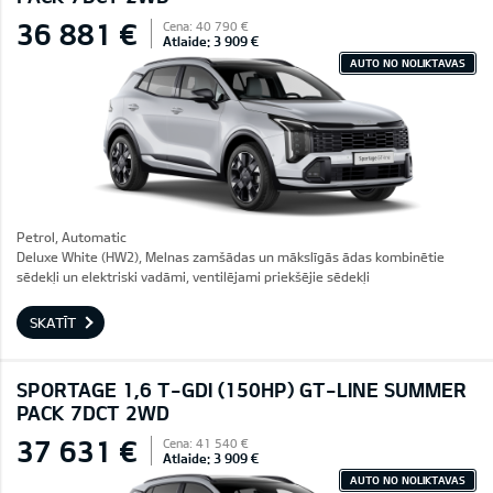
36 881 €
Cena: 40 790 €
Atlaide: 3 909 €
AUTO NO NOLIKTAVAS
Petrol, Automatic
Deluxe White (HW2), Melnas zamšādas un mākslīgās ādas kombinētie
sēdekļi un elektriski vadāmi, ventilējami priekšējie sēdekļi
SKATĪT
SPORTAGE 1,6 T-GDI (150HP) GT-LINE SUMMER
PACK 7DCT 2WD
37 631 €
Cena: 41 540 €
Atlaide: 3 909 €
AUTO NO NOLIKTAVAS