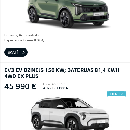
Benzīns, Automātiskā
Experience Green (EXG),
SKATĪT
EV3 EV DZINĒJS 150 KW; BATERIJAS 81,4 KWH
4WD EX PLUS
45 990 €
Cena: 48 990 €
Atlaide: 3 000 €
ELEKTRO