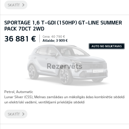
SKATĪT
SPORTAGE 1,6 T-GDI (150HP) GT-LINE SUMMER
PACK 7DCT 2WD
36 881 €
Cena: 40 790 €
Atlaide: 3 909 €
AUTO NO NOLIKTAVAS
Rezervēts
Petrol, Automatic
Lunar Silver (CSS), Melnas zamšādas un mākslīgās ādas kombinētie sēdekļi
un elektriski vadāmi, ventilējami priekšējie sēdekļi
SKATĪT