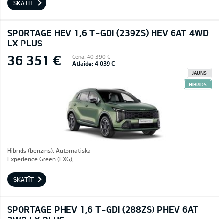
SKATĪT
SPORTAGE HEV 1,6 T-GDI (239ZS) HEV 6AT 4WD
LX PLUS
36 351 €
Cena: 40 390 €
Atlaide: 4 039 €
JAUNS
HIBRĪDS
Hibrīds (benzīns), Automātiskā
Experience Green (EXG),
SKATĪT
SPORTAGE PHEV 1,6 T-GDI (288ZS) PHEV 6AT