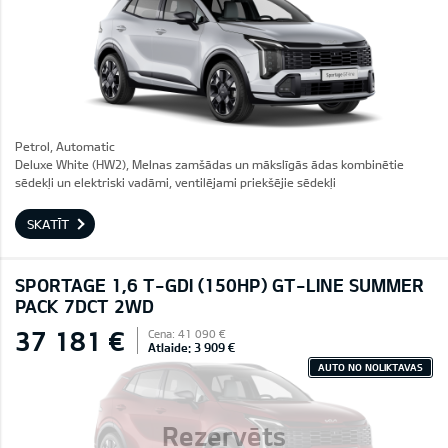
Petrol, Automatic
Deluxe White (HW2), Melnas zamšādas un mākslīgās ādas kombinētie
sēdekļi un elektriski vadāmi, ventilējami priekšējie sēdekļi
SKATĪT
SPORTAGE 1,6 T-GDI (150HP) GT-LINE SUMMER
PACK 7DCT 2WD
37 181 €
Cena: 41 090 €
Atlaide: 3 909 €
AUTO NO NOLIKTAVAS
Rezervēts