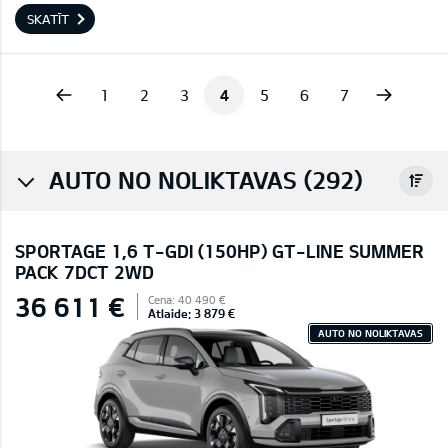
SKATĪT
vious
Next
1
2
3
4
5
6
7
AUTO NO NOLIKTAVAS (292)
SPORTAGE 1,6 T-GDI (150HP) GT-LINE SUMMER
PACK 7DCT 2WD
36 611 €
Cena: 40 490 €
Atlaide: 3 879 €
AUTO NO NOLIKTAVAS