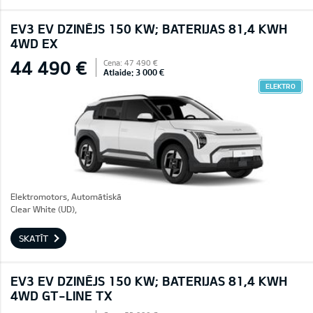
EV3 EV DZINĒJS 150 KW; BATERIJAS 81,4 KWH
4WD EX
44 490 €
Cena: 47 490 €
Atlaide: 3 000 €
ELEKTRO
Elektromotors, Automātiskā
Clear White (UD),
SKATĪT
EV3 EV DZINĒJS 150 KW; BATERIJAS 81,4 KWH
4WD GT-LINE TX