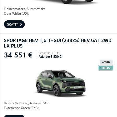
Elektromotors, Automātiskā
Clear White (UD),
SKATĪT
SPORTAGE HEV 1,6 T-GDI (239ZS) HEV 6AT 2WD
LX PLUS
34 551 €
Cena: 38 390 €
Atlaide: 3 839 €
JAUNS
HIBRĪDS
Hibrīds (benzīns), Automātiskā
Experience Green (EXG),