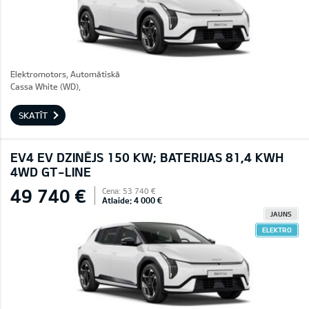
Elektromotors, Automātiskā
Cassa White (WD),
SKATĪT
EV4 EV DZINĒJS 150 KW; BATERIJAS 81,4 KWH
4WD GT-LINE
49 740 €
Cena: 53 740 €
Atlaide: 4 000 €
JAUNS
ELEKTRO