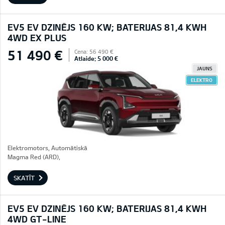
EV5 EV DZINĒJS 160 KW; BATERIJAS 81,4 KWH
4WD EX PLUS
51 490 €
Cena: 56 490 €
Atlaide: 5 000 €
JAUNS
ELEKTRO
Elektromotors, Automātiskā
Magma Red (ARD),
SKATĪT
EV5 EV DZINĒJS 160 KW; BATERIJAS 81,4 KWH
4WD GT-LINE