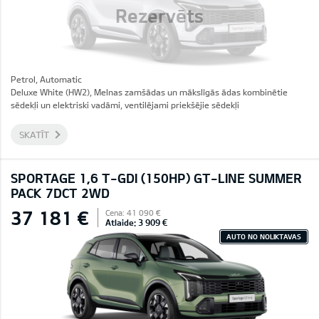
Rezervēts
Petrol, Automatic
Deluxe White (HW2), Melnas zamšādas un mākslīgās ādas kombinētie
sēdekļi un elektriski vadāmi, ventilējami priekšējie sēdekļi
SKATĪT
SPORTAGE 1,6 T-GDI (150HP) GT-LINE SUMMER
PACK 7DCT 2WD
37 181 €
Cena: 41 090 €
Atlaide: 3 909 €
AUTO NO NOLIKTAVAS