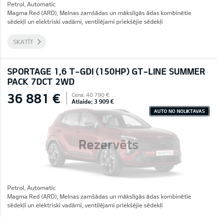
Petrol, Automatic
Magma Red (ARD), Melnas zamšādas un mākslīgās ādas kombinētie
sēdekļi un elektriski vadāmi, ventilējami priekšējie sēdekļi
SKATĪT
SPORTAGE 1,6 T-GDI (150HP) GT-LINE SUMMER
PACK 7DCT 2WD
36 881 €
Cena: 40 790 €
Atlaide: 3 909 €
AUTO NO NOLIKTAVAS
Rezervēts
Petrol, Automatic
Magma Red (ARD), Melnas zamšādas un mākslīgās ādas kombinētie
sēdekļi un elektriski vadāmi, ventilējami priekšējie sēdekļi