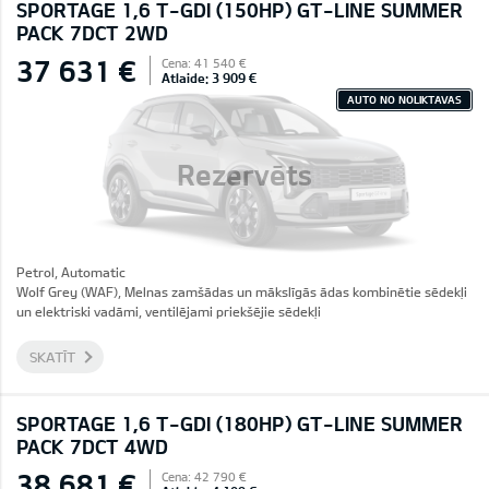
SPORTAGE 1,6 T-GDI (150HP) GT-LINE SUMMER
PACK 7DCT 2WD
37 631 €
Cena: 41 540 €
Atlaide: 3 909 €
AUTO NO NOLIKTAVAS
Rezervēts
Petrol, Automatic
Wolf Grey (WAF), Melnas zamšādas un mākslīgās ādas kombinētie sēdekļi
un elektriski vadāmi, ventilējami priekšējie sēdekļi
SKATĪT
SPORTAGE 1,6 T-GDI (180HP) GT-LINE SUMMER
PACK 7DCT 4WD
38 681 €
Cena: 42 790 €